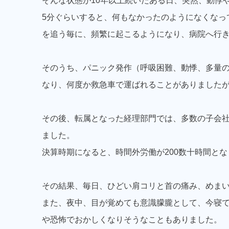
そんな状態が10年以上続いたある日、突然、動悸
5分ぐらいすると、何もなかったのようになくなっ
を追う毎に、頻繁に起こるようになり、病院へ行
そのうち、パニック発作（呼吸困難、動悸、多量
なり、何度か救急車で運ばれることがありました
その後、転属となった経理部門では、多数の子会
ました。
決算時期になると、時間外労働が200数十時間と
その結果、毎日、ひどい肩コリと首の痛み、めま
また、夜中、目が覚めても意識朦朧として、今寝
や恐怖でおかしくなりそうなこともありました。